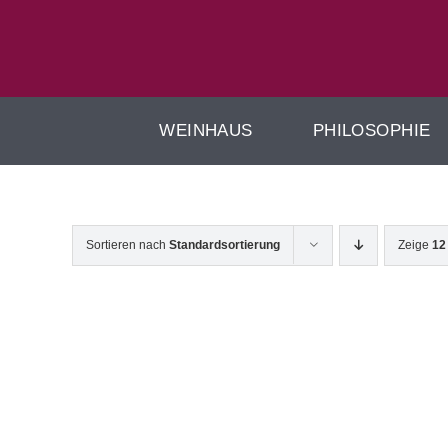
Zum
Inhalt
springen
WEINHAUS
PHILOSOPHIE
Sortieren nach
Standardsortierung
Zeige
12