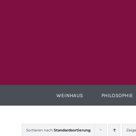
Zum
Inhalt
springen
WEINHAUS
PHILOSOPHIE
Sortieren nach
Standardsortierung
Zeig