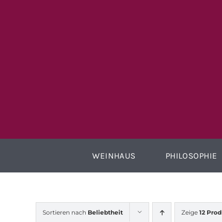
Zum
Inhalt
springen
WEINHAUS
PHILOSOPHIE
Sortieren nach
Beliebtheit
Zeige
12 Pro