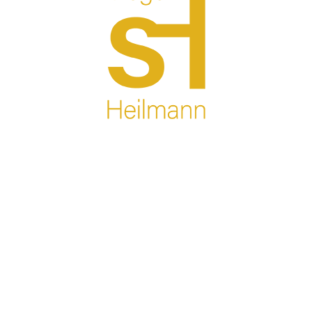
Anfahrt
WARENKORB
MEIN KONTO
IMPRESSUM
DATENSCHUTZ
AGB
PRIVATSPHÄRE-