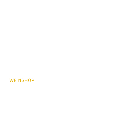
WEINHAUS
WARENKORB
PHILOSOPHIE
MEIN KONTO
WEINSHOP
IMPRESSUM
KONTAKT
DATENSCHUTZ
AGB
PRIVATSPHÄRE-
EINSTELLUNGEN ÄNDERN
HISTORIE DER